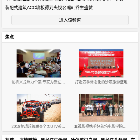
装配式建筑ACC墙板得到央视名嘴韩乔生盛赞
进入该频道
焦点
剖析义龙热力个案 专家为新左旗营商环境把脉问诊
打造四季常态化的沙漠旅游盛地
2018梦想超级联赛全国UTV英雄会圆满闭幕
亚视影视携手好莱坞电影学院共同打造明日之星
友链：
友情链接
黑龙江生活网
哈尔滨门户网
黑龙江头条网
东