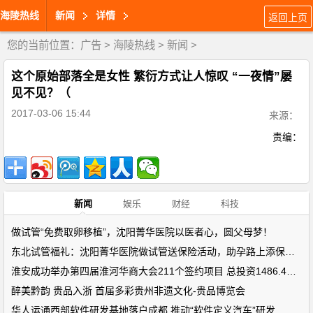
海陵热线
新闻
详情
返回上页
您的当前位置：
广告
>
海陵热线
>
新闻
>
这个原始部落全是女性 繁衍方式让人惊叹 “一夜情”屡
见不见？（
2017-03-06 15:44
来源：
责编：
新闻
娱乐
财经
科技
做试管“免费取卵移植”，沈阳菁华医院以医者心，圆父母梦！
东北试管福礼：沈阳菁华医院做试管送保险活动，助孕路上添保障！
淮安成功举办第四届淮河华商大会211个签约项目 总投资1486.4亿元
醉美黔韵 贵品入浙 首届多彩贵州非遗文化-贵品博览会
华人运通西部软件研发基地落户成都 推动“软件定义汽车”研发