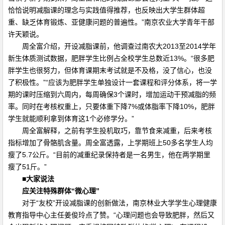
恰恰说明减脂课的理念与实践值得推荐，也反映出大学生群体超
重、缺乏体育锻炼、亚健康问题的普遍性。”南京农业大学青年干部
许天颖说。
周全富介绍，开设减脂课前，他调查过南农大2013至2014学年
新生体质测试数据，肥胖学生比例占全校学生总数近13%。“很多肥
胖学生也很努力，但体育课期末考试就是不及格，没了信心，也没
了积极性。”“应该为肥胖学生单独设计一套课程和评分体系，将一学
期的课时压缩到六周内，每周确保3个课时，增加运动干预减脂的频
率。同时在考核权重上，只要体重下降7%或体脂率下降10%，肥胖
学生就能顺利拿到体育这1个必修学分。”
周全富解释，之前有学生投机取巧，靠节食来减重，后来考核
指标增加了骨骼肌含量。周全富透露，上学期班上50多名学生人均
瘦了5.7公斤。“目前的减重纪录保持者是一名男生，他在两学期里
瘦了51斤。”
■大家说法
应关注特殊群体“微心理”
对于“友校”开设减脂课的创新做法，南京林业大学学生心理健康
教育指导中心主任姜俊玲点了赞。“心理问题也会导致肥胖，然后又