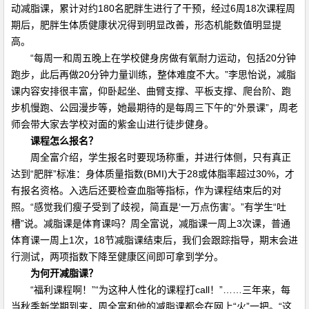
动减脂课，累计对约180名肥胖生进行了干预，经过6周18次课程周
期后，肥胖生体质健康状况得到明显改善，形态机能数值明显提
高。
“每周一和周五晚上在学校健身房做有氧耐力运动，包括20分钟
跑步，此后再做20分钟力量训练，整体难度不大。”李思怡说，减脂
课内容安排很丰富，仰卧起坐、曲臂支撑、平板支撑、爬台阶、跑
步机慢跑、公园漫步等，她最期待的是每周三下午的“外景课”，周老
师会带大家去学校对面的紫金山进行徒步健身。
课程怎么报名？
周全富介绍，学生报名时要现场称重，并进行体侧，只有真正
达到“肥胖”标准：身体质量指数(BMI)大于28或体脂率超过30%，才
有报名资格。入选后还要检查血脂等指标，作为课程结束后的对
照。“感觉我们瘦子受到了歧视，简直是‘一万点伤害’。”有学生“吐
槽”说。减脂课是体育课吗？周全富说，减脂课一周上3次课，普通
体育课一周上1次，18节减脂课结束后，我们会跟踪指导，期末会进
行测试，两项指数下降至健康区间即可拿到学分。
为何开减脂课？
“福利课程啊！”“为这种人性化的课程打call！”……三年来，每
当秋季新学期到来，周全富和他的减脂课都会在网上“火”一把。“这