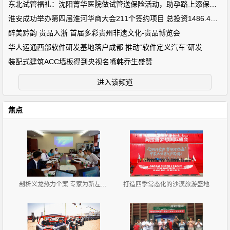
东北试管福礼：沈阳菁华医院做试管送保险活动，助孕路上添保障！
淮安成功举办第四届淮河华商大会211个签约项目 总投资1486.4亿元
醉美黔韵 贵品入浙 首届多彩贵州非遗文化-贵品博览会
华人运通西部软件研发基地落户成都 推动“软件定义汽车”研发
装配式建筑ACC墙板得到央视名嘴韩乔生盛赞
进入该频道
焦点
剖析义龙热力个案 专家为新左旗营商环境把脉问诊
打造四季常态化的沙漠旅游盛地