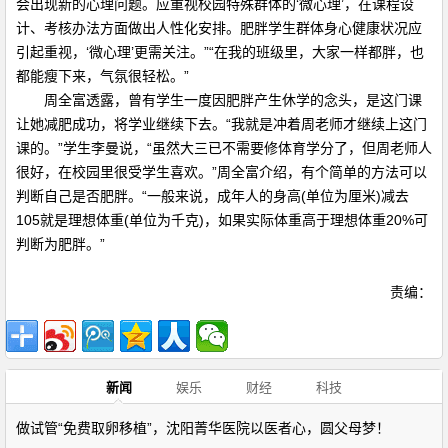
会出现新的心理问题。应重视校园特殊群体的‘微心理’，在课程设
计、考核办法方面做出人性化安排。肥胖学生群体身心健康状况应
引起重视，‘微心理’更需关注。”“在我的班级里，大家一样都胖，也
都能瘦下来，气氛很轻松。”
周全富透露，曾有学生一度因肥胖产生休学的念头，是这门课
让她减肥成功，将学业继续下去。“我就是冲着周老师才继续上这门
课的。”学生李曼说，“虽然大三已不需要修体育学分了，但周老师人
很好，在校园里很受学生喜欢。”周全富介绍，有个简单的方法可以
判断自己是否肥胖。“一般来说，成年人的身高(单位为厘米)减去
105就是理想体重(单位为千克)，如果实际体重高于理想体重20%可
判断为肥胖。”
责编：
新闻
娱乐
财经
科技
做试管“免费取卵移植”，沈阳菁华医院以医者心，圆父母梦！