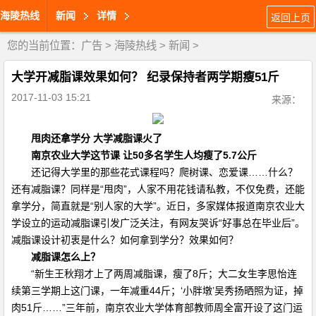
海陵热线
新闻
详情
返回上页
您的当前位置：
广告
>
海陵热线
>
新闻
>
大学开减脂课效果如何？ 纪录保持者两学期瘦51斤
2017-11-03 15:21
来源：
甩肉还拿学分 大学减脂课火了
南京农业大学这节课 让50多名学生人均瘦了5.7公斤
还记得大学里的那些花式课程吗？爬树课、恋爱课……什么？
还有减脂课？同样是“甩肉”，人家不用花钱请私教，不仅免费，还能
拿学分，简直就是“别人家的大学”。近日，多家媒体报道南京农业大
学设立的运动减脂课引发广泛关注，有网友哭诉“好事总在毕业后”。
减脂课设计初衷是什么？如何拿到学分？效果如何？
减脂课怎么上？
“新生王秋翔才上了两周减脂课，瘦了8斤；大二女生李思怡连
续第三学期上这门课，一年减重44斤；‘小胖墩’吴秀扬晒照为证，掉
肉51斤……”三年前，南京农业大学体育部教师周全富开设了这门运