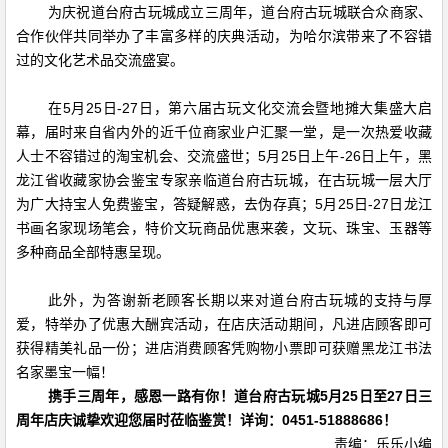
为庆祝道台府古玩城成立三周年，道台府古玩城联合众商家、
合作伙伴共同举办了丰富多样的庆典活动，为哈尔滨带来了不容错
过的文化艺术品交流盛宴。
在5月25日-27日，第六届古玩文化交流会暨地摊大集盛大启
幕，届时来自省内外的近千位商家业户汇聚一堂，是一次热爱收藏
人士不容错过的淘宝机会、交流盛世；5月25日上午-26日上午，黑
龙江省收藏家协会鉴宝专家亲临道台府古玩城，在古玩城一层大厅
为广大持宝人免费鉴宝，答疑解惑，去伪存真；5月25日-27日龙江
书画名家现场笔会，特价文玩商品优惠来袭，文玩、珠宝、玉器等
多种商品全部特惠呈现。
此外，为答谢新老顾客长期以来对道台府古玩城的支持与厚
爱，特举办了优惠大酬宾活动，在店庆活动期间，凡进店顾客即可
获得精美礼品一份；进店消费顾客凭购物小票即可获赠黑龙江书法
名家墨宝一幅！
携手三周年，感恩一路有你！道台府古玩城
5月25日至27日三
周年店庆诚挚欢迎您届时莅临鉴赏！
详询：0451-51888686！
责编：乐乐小编