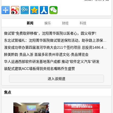
新闻
娱乐
财经
科技
做试管“免费取卵移植”，沈阳菁华医院以医者心，圆父母梦！
东北试管福礼：沈阳菁华医院做试管送保险活动，助孕路上添保障！
淮安成功举办第四届淮河华商大会211个签约项目 总投资1486.4亿元
醉美黔韵 贵品入浙 首届多彩贵州非遗文化-贵品博览会
华人运通西部软件研发基地落户成都 推动“软件定义汽车”研发
装配式建筑ACC墙板得到央视名嘴韩乔生盛赞
进入该频道
焦点