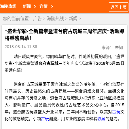
海陵热线
新闻
详情
返回上页
您的当前位置：
广告
>
海陵热线
>
新闻
>
“盛世华彩·全新篇章暨道台府古玩城三周年店庆”活动即
将重磅启幕！
2018-05-14 11:36
来源： 未知
晴日暖风生麦气，绿阴幽草胜花时。伴随着初夏的暖阳，“盛世
华彩•全新篇章暨
道台府古玩城
三周年店庆”活动将于
2018年5月25日
重磅启幕！
道台府古玩城坐落于素有冰城之美誉的哈尔滨，与哈尔滨现存
时间最长，历史最悠久的古典建筑——道台府烟火相邻。坐拥文化
与商机并存的灵修之地，道台府古玩城致力打造东北亚地区规模最
大、影响最广、展品最具代表性的古玩艺术品文化中心。自2015
年，道台府古玩城盛大开业以来，三年间不断创新，以其对
文
古玩
化的敏感触觉，引领
潮流，用专业的态度诠释着
的魅力。
古玩
收藏